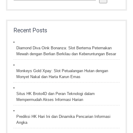
Recent Posts
Diamond Diva Oink Bonanza: Slot Bertema Peternakan
Mewah dengan Berlian Berkilau dan Keberuntungan Besar
Monkeys Gold Xpay: Slot Petualangan Hutan dengan
Monyet Nakal dan Harta Karun Emas
Situs HK Broto4D dan Peran Teknologi dalam
Mempermudah Akses Informasi Harian
Prediksi HK Hari Ini dan Dinamika Pencarian Informasi
Angka