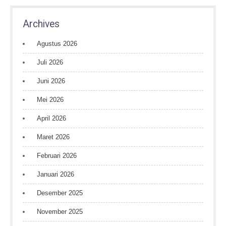
Archives
Agustus 2026
Juli 2026
Juni 2026
Mei 2026
April 2026
Maret 2026
Februari 2026
Januari 2026
Desember 2025
November 2025