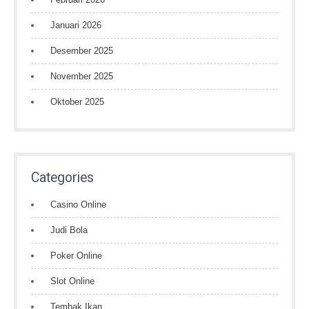
Januari 2026
Desember 2025
November 2025
Oktober 2025
Categories
Casino Online
Judi Bola
Poker Online
Slot Online
Tembak Ikan