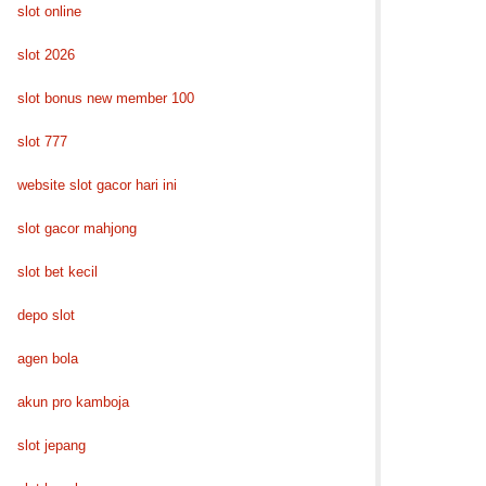
slot online
slot 2026
slot bonus new member 100
slot 777
website slot gacor hari ini
slot gacor mahjong
slot bet kecil
depo slot
agen bola
akun pro kamboja
slot jepang