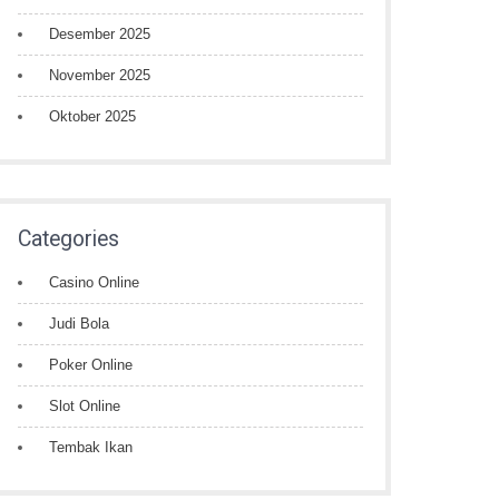
Desember 2025
November 2025
Oktober 2025
Categories
Casino Online
Judi Bola
Poker Online
Slot Online
Tembak Ikan