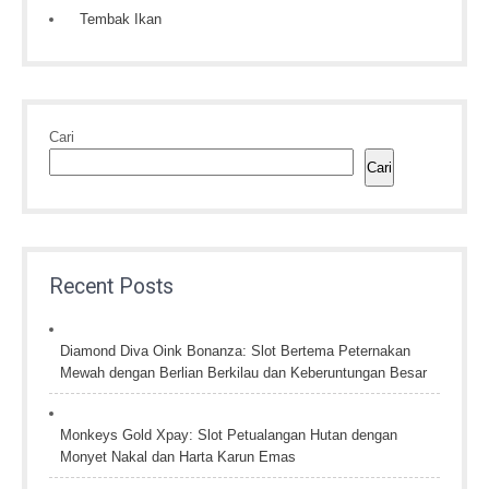
Tembak Ikan
Cari
Cari
Recent Posts
Diamond Diva Oink Bonanza: Slot Bertema Peternakan
Mewah dengan Berlian Berkilau dan Keberuntungan Besar
Monkeys Gold Xpay: Slot Petualangan Hutan dengan
Monyet Nakal dan Harta Karun Emas