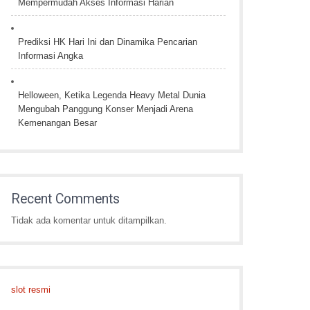
Mempermudah Akses Informasi Harian
Prediksi HK Hari Ini dan Dinamika Pencarian
Informasi Angka
Helloween, Ketika Legenda Heavy Metal Dunia
Mengubah Panggung Konser Menjadi Arena
Kemenangan Besar
Recent Comments
Tidak ada komentar untuk ditampilkan.
slot resmi