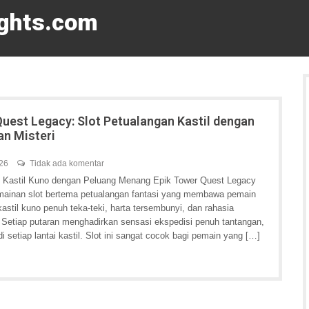
ights.com
uest Legacy: Slot Petualangan Kastil dengan
an Misteri
26
Tidak ada komentar
i Kastil Kuno dengan Peluang Menang Epik Tower Quest Legacy
mainan slot bertema petualangan fantasi yang membawa pemain
astil kuno penuh teka-teki, harta tersembunyi, dan rahasia
. Setiap putaran menghadirkan sensasi ekspedisi penuh tantangan,
etiap lantai kastil. Slot ini sangat cocok bagi pemain yang […]