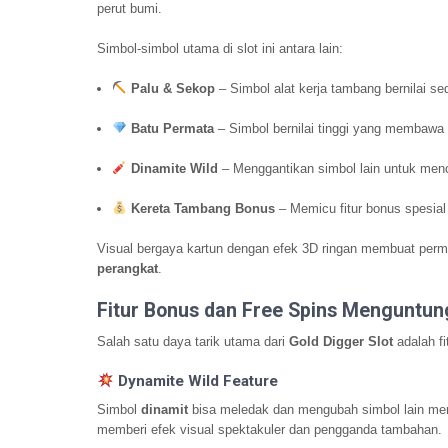
perut bumi.
Simbol-simbol utama di slot ini antara lain:
Palu & Sekop
– Simbol alat kerja tambang bernilai se
Batu Permata
– Simbol bernilai tinggi yang membawa
Dinamite Wild
– Menggantikan simbol lain untuk men
Kereta Tambang Bonus
– Memicu fitur bonus spesial
Visual bergaya kartun dengan efek 3D ringan membuat perm
perangkat
.
Fitur Bonus dan Free Spins Menguntu
Salah satu daya tarik utama dari
Gold Digger Slot
adalah fi
Dynamite Wild Feature
Simbol
dinamit
bisa meledak dan mengubah simbol lain me
memberi efek visual spektakuler dan pengganda tambahan.