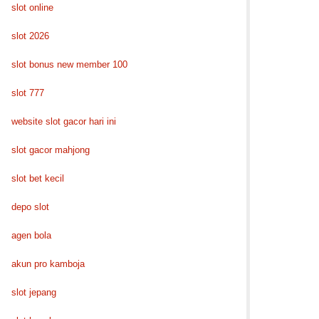
slot online
slot 2026
slot bonus new member 100
slot 777
website slot gacor hari ini
slot gacor mahjong
slot bet kecil
depo slot
agen bola
akun pro kamboja
slot jepang