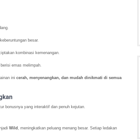
dang.
 keberuntungan besar.
ciptakan kombinasi kemenangan.
 berisi emas melimpah.
ainan ini
cerah, menyenangkan, dan mudah dinikmati di semua
ngkan
tur bonusnya yang interaktif dan penuh kejutan.
njadi
Wild
, meningkatkan peluang menang besar. Setiap ledakan