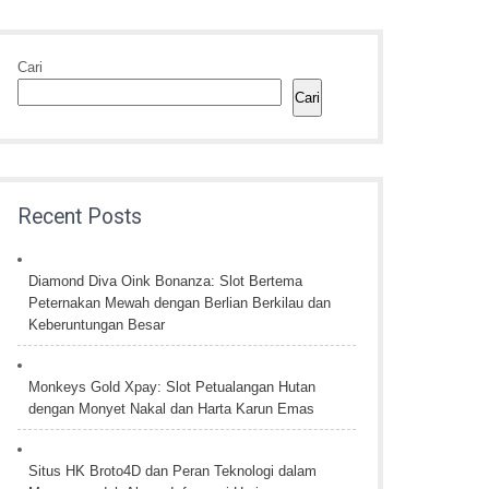
Cari
Cari
Recent Posts
Diamond Diva Oink Bonanza: Slot Bertema
Peternakan Mewah dengan Berlian Berkilau dan
Keberuntungan Besar
Monkeys Gold Xpay: Slot Petualangan Hutan
dengan Monyet Nakal dan Harta Karun Emas
Situs HK Broto4D dan Peran Teknologi dalam