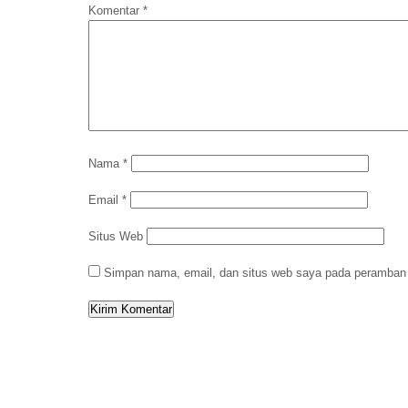
Komentar
*
Nama
*
Email
*
Situs Web
Simpan nama, email, dan situs web saya pada peramban i