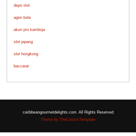
depo slot
agen bola
akun pro kamboja
slot jepang
slot hongkong
baccarat
caribbeangourmetdelights.com. All Rights Reserved
Theme by TheClassicTemplate