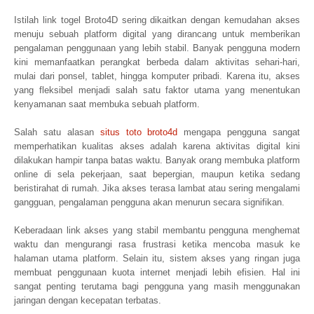
Istilah link togel Broto4D sering dikaitkan dengan kemudahan akses
menuju sebuah platform digital yang dirancang untuk memberikan
pengalaman penggunaan yang lebih stabil. Banyak pengguna modern
kini memanfaatkan perangkat berbeda dalam aktivitas sehari-hari,
mulai dari ponsel, tablet, hingga komputer pribadi. Karena itu, akses
yang fleksibel menjadi salah satu faktor utama yang menentukan
kenyamanan saat membuka sebuah platform.
Salah satu alasan
situs toto broto4d
mengapa pengguna sangat
memperhatikan kualitas akses adalah karena aktivitas digital kini
dilakukan hampir tanpa batas waktu. Banyak orang membuka platform
online di sela pekerjaan, saat bepergian, maupun ketika sedang
beristirahat di rumah. Jika akses terasa lambat atau sering mengalami
gangguan, pengalaman pengguna akan menurun secara signifikan.
Keberadaan link akses yang stabil membantu pengguna menghemat
waktu dan mengurangi rasa frustrasi ketika mencoba masuk ke
halaman utama platform. Selain itu, sistem akses yang ringan juga
membuat penggunaan kuota internet menjadi lebih efisien. Hal ini
sangat penting terutama bagi pengguna yang masih menggunakan
jaringan dengan kecepatan terbatas.