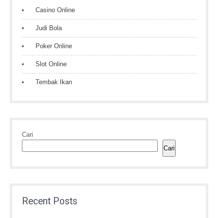
Casino Online
Judi Bola
Poker Online
Slot Online
Tembak Ikan
Cari
Cari
Recent Posts