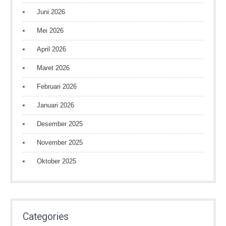
Juni 2026
Mei 2026
April 2026
Maret 2026
Februari 2026
Januari 2026
Desember 2025
November 2025
Oktober 2025
Categories